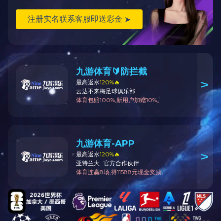
关于亚新包装
球王会官方版网站登录入口_球王会 SPORTS成立于2000年10
月，是一家以生产塑料包装膜、塑料彩印包装袋为主营业务的
企业。公司占地47952平方米，车间、办公楼、宿舍楼建筑面
积达4万多平方米，注册资本16000万元，拥有固定资产8474万
元，流动资金2500万元。
Copyright ©2018-2022 sdyxbz.com 版权所有
鲁ICP备
19028121号-1
鲁公网安备 37132702371507号
Poweredby
Nahaicn
联系方式
球王会官方版网站登录入口_球王会 SPORTS