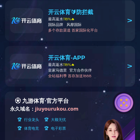
拉链袋2
拉链袋
型号：342324-5
型号：134222-3